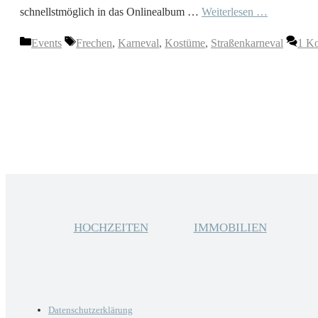
schnellstmöglich in das Onlinealbum …
Weiterlesen …
Kategorien
Schlagwörter
Events
Frechen
,
Karneval
,
Kostüme
,
Straßenkarneval
1 K
HOCHZEITEN
IMMOBILIEN
Datenschutzerklärung