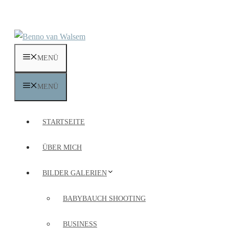
Zum
Inhalt
springen
MENÜ
MENÜ
STARTSEITE
ÜBER MICH
BILDER GALERIEN
BABYBAUCH SHOOTING
BUSINESS