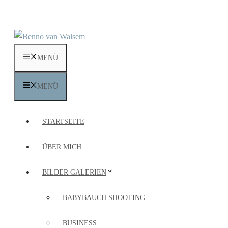
Zum
Inhalt
springen
MENÜ
MENÜ
STARTSEITE
ÜBER MICH
BILDER GALERIEN
BABYBAUCH SHOOTING
BUSINESS