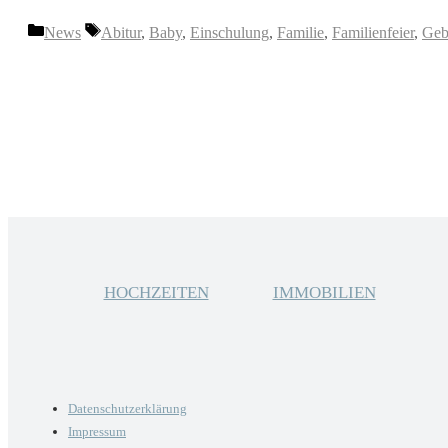
Kategorien
Schlagwörter
News
Abitur
,
Baby
,
Einschulung
,
Familie
,
Familienfeier
,
Geb
HOCHZEITEN
IMMOBILIEN
Datenschutzerklärung
Impressum