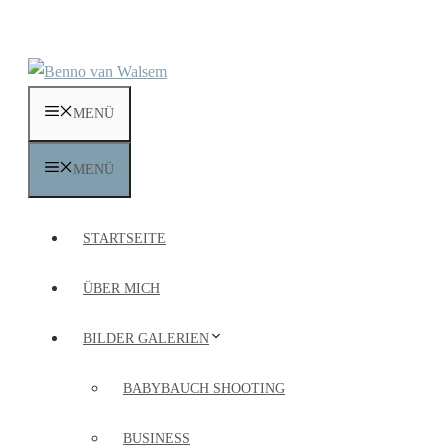
Zum
Inhalt
springen
MENÜ
MENÜ
STARTSEITE
ÜBER MICH
BILDER GALERIEN
BABYBAUCH SHOOTING
BUSINESS